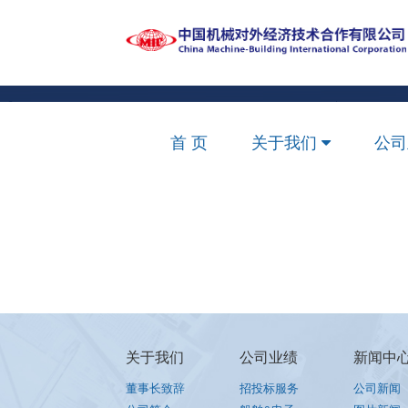
首 页
关于我们
公司
关于我们
公司业绩
新闻中
董事长致辞
招投标服务
公司新闻