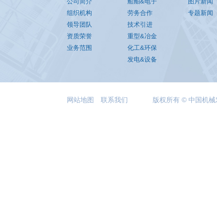
公司简介
船舶&电子
图片新闻
组织机构
劳务合作
专题新闻
领导团队
技术引进
资质荣誉
重型&冶金
业务范围
化工&环保
发电&设备
网站地图
联系我们
版权所有 © 中国机