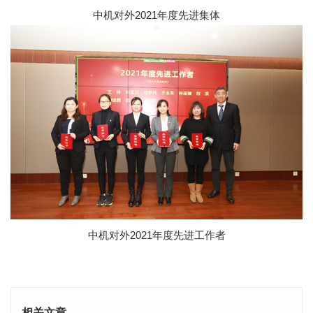
中机对外2021年度先进集体
中机对外2021年度先进工作者
相关文章