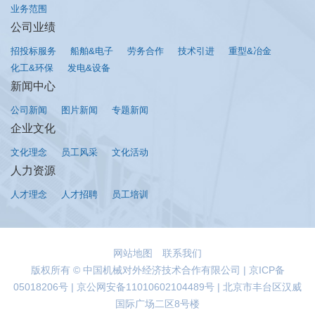
业务范围
公司业绩
招投标服务
船舶&电子
劳务合作
技术引进
重型&冶金
化工&环保
发电&设备
新闻中心
公司新闻
图片新闻
专题新闻
企业文化
文化理念
员工风采
文化活动
人力资源
人才理念
人才招聘
员工培训
网站地图
联系我们
版权所有 © 中国机械对外经济技术合作有限公司 |
京ICP备
05018206号
|
京公网安备11010602104489号
| 北京市丰台区汉威
国际广场二区8号楼