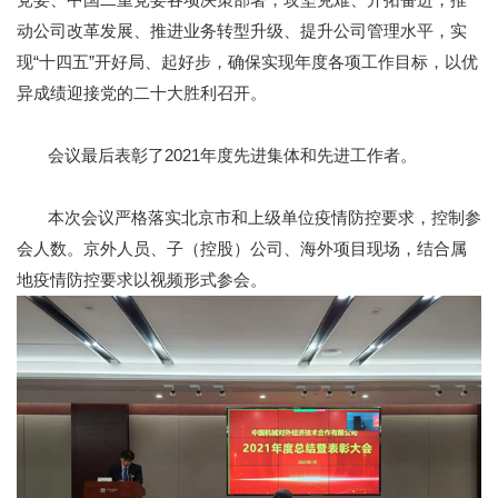
动公司改革发展、推进业务转型升级、提升公司管理水平，实
现“十四五”开好局、起好步，确保实现年度各项工作目标，以优
异成绩迎接党的二十大胜利召开。
会议最后表彰了2021年度先进集体和先进工作者。
本次会议严格落实北京市和上级单位疫情防控要求，控制参
会人数。京外人员、子（控股）公司、海外项目现场，结合属
地疫情防控要求以视频形式参会。