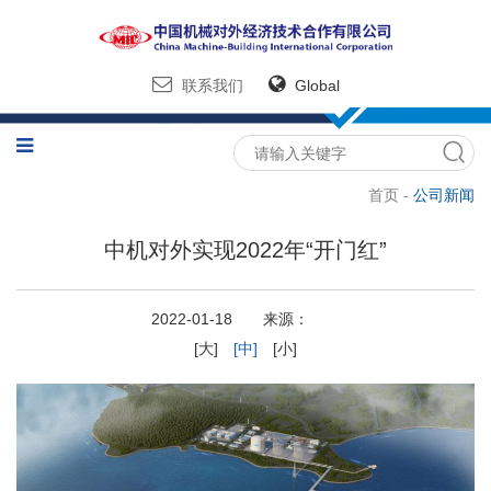
联系我们
Global
首页 -
公司新闻
中机对外实现2022年“开门红”
2022-01-18 来源：
[大]
[中]
[小]