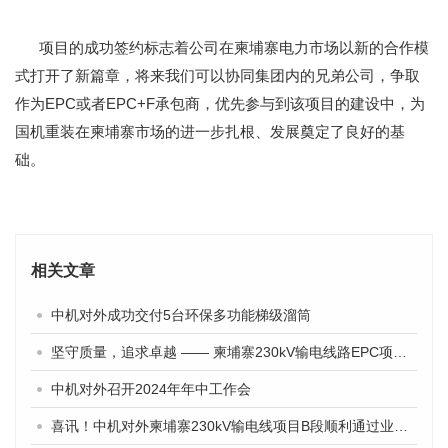
项目的成功签约标志着公司在柬埔寨电力市场以新的合作模
式打开了新篇章，将来我们可以协同集团内的兄弟公司，争取
作为EPC或者EPC+F承包商，优先参与到该项目的建设中，为
国机重装在柬埔寨市场的进一步扎根、发展奠定了良好的基
础。
相关文章
中机对外成功交付5台环保多功能梯级溜筒
坚守质量，追求卓越 —— 柬埔寨230kV输电线路EPC项目纪实
中机对外召开2024年年中工作会
喜讯！中机对外柬埔寨230kV输电线项目B段顺利通过业主验收