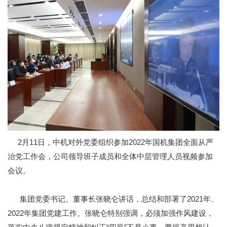
2月11日，中机对外党委组织参加2022年国机集团全面从严
治党工作会，公司领导班子成员和全体中层管理人员视频参加
会议。
集团党委书记、董事长张晓仑讲话，总结和部署了2021年、
2022年集团党建工作。张晓仑特别强调，必须加强作风建设，