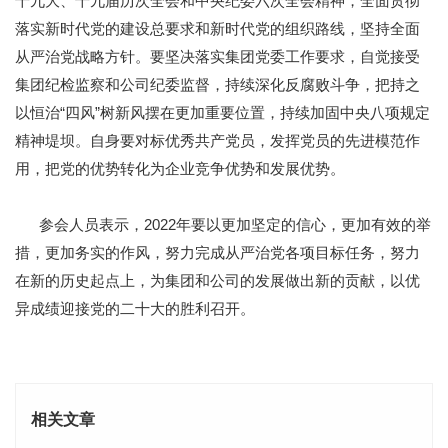
十九大、十九届历次全会和中央纪委六次全会精神，全面贯彻
落实新时代党的建设总要求和新时代党的组织路线，坚持全面
从严治党战略方针。要坚决落实集团党委工作要求，自觉接受
集团纪检监察和公司纪委监督，持续深化反腐败斗争，把持之
以恒治“四风”树新风摆在更加重要位置，持续加固中央八项规定
精神堤坝。自身要对标优秀共产党员，发挥党员的先进模范作
用，把党的优势转化为企业竞争优势和发展优势。
参会人员表示，2022年要以更加坚定的信心，更加有效的举
措，更加务实的作风，努力完成从严治党各项目标任务，努力
在新的历史起点上，为集团和公司的发展做出新的贡献，以优
异成绩迎接党的二十大的胜利召开。
相关文章