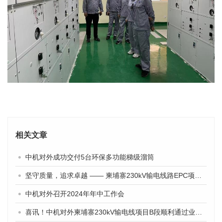
相关文章
中机对外成功交付5台环保多功能梯级溜筒
坚守质量，追求卓越 —— 柬埔寨230kV输电线路EPC项目纪实
中机对外召开2024年年中工作会
喜讯！中机对外柬埔寨230kV输电线项目B段顺利通过业主验收