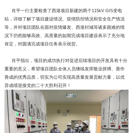
肖平一行主要检查了西港项目新建的两个115kV GIS变电
站，详细了解了项目建设情况、疫情防控情况和安全生产情况
等，并对项目团队在面对疫情爆发、西港封城等诸多困难的情
况下仍然能够高效、高质量的如期完成项目建设表示了充分地
肯定，对圆满完成项目任务表示祝贺。
肖平指出，项目的成功执行对促进后续项目的开发具有十分
重要的意义，希望项目团队全体人员继续发挥敬业拼搏、善作
善成的优秀品质，切实为公司实现高质量发展贡献力量，以优
异成绩迎接党的二十大胜利召开！